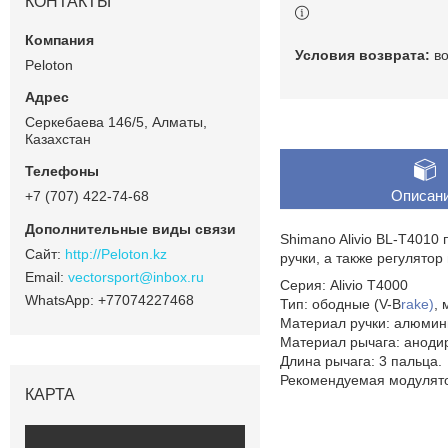
КОНТАКТЫ
в
Peloton
Серкебаева 146/5, Алматы,
Казахстан
Описан
+7 (707) 422-74-68
Shimano Alivio BL-T4010
http://Peloton.kz
ручки, а также регулятор
vectorsport@inbox.ru
Серия: Alivio T4000
+77074227468
Тип: ободные (V-B
rake)
,
Материал ручки: алюмин
Материал рычага: анод
Длина рычага: 3 пальца.
Рекомендуемая модулято
КАРТА