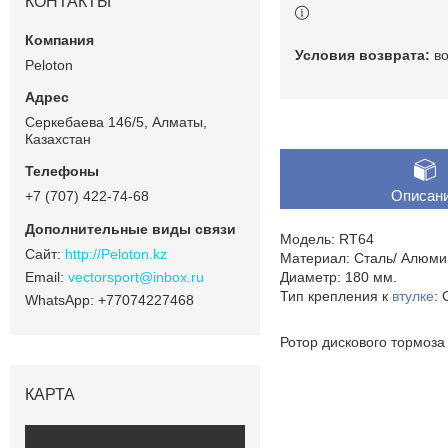
КОНТАКТЫ
в
Peloton
Серкебаева 146/5, Алматы,
Казахстан
Описан
+7 (707) 422-74-68
Модель: RT64
http://Peloton.kz
Материал: Сталь/ Алюм
vectorsport@inbox.ru
Диаметр: 180 мм.
Тип крепления к
втулке
: 
+77074227468
Ротор дискового тормоза
КАРТА