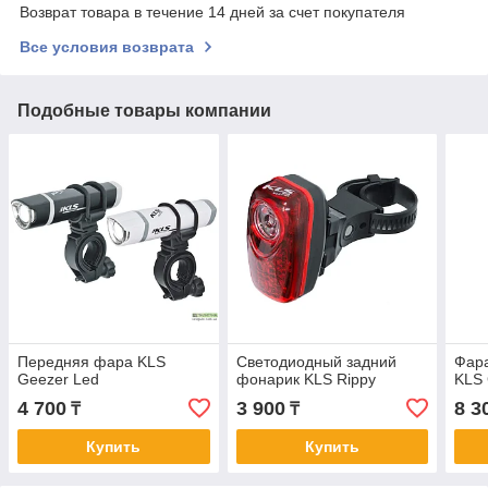
Возврат товара в течение 14 дней за счет покупателя
Все условия возврата
Подобные товары компании
Передняя фара KLS
Светодиодный задний
Фара
Geezer Led
фонарик KLS Rippy
KLS 
4 700
3 900
8 3
₸
₸
Купить
Купить