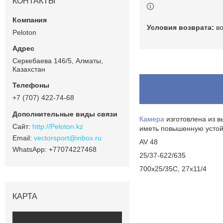
КОНТАКТЫ
в
Peloton
Серкебаева 146/5, Алматы,
Казахстан
+7 (707) 422-74-68
Камера
изготовлена из в
http://Peloton.kz
иметь повышенную устой
vectorsport@inbox.ru
AV 48
+77074227468
25/37-622/635
700x25/35C, 27x11/4
КАРТА