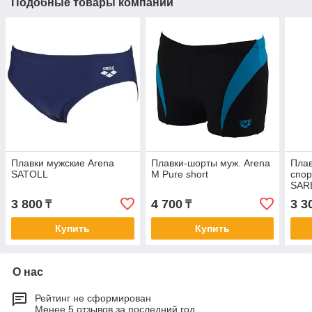
Подобные товары компании
Плавки мужские Arena
Плавки-шорты муж. Arena
Плав
SATOLL
M Pure short
спор
SAR
3 800
4 700
3 3
₸
₸
Купить
Купить
О нас
Рейтинг не сформирован
Менее 5 отзывов за последний год