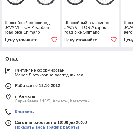
Шоссейный велосипед
Шоссейный велосипед
Шос
JAVA VITTORIA карбон
JAVA VITTORIA карбон
JAV
road bike Shimano
road bike Shimano
aero
гидравлические дисковые
гидравлические дисковые
гидр
Цену уточняйте
Цену уточняйте
Цен
тормоза 700C
тормоза 700C
торм
О нас
Рейтинг не сформирован
Менее 5 отзывов за последний год
Работает с 13.10.2012
г. Алматы
Серкебаева 146/5, Алматы, Казахстан
Контакты
Сегодня работает с 10:00 до 20:00
Показать весь график работы