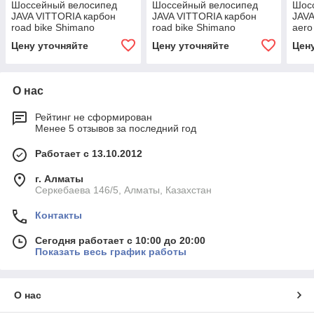
Шоссейный велосипед
Шоссейный велосипед
Шос
JAVA VITTORIA карбон
JAVA VITTORIA карбон
JAV
road bike Shimano
road bike Shimano
aero
гидравлические дисковые
гидравлические дисковые
гидр
Цену уточняйте
Цену уточняйте
Цен
тормоза 700C
тормоза 700C
торм
О нас
Рейтинг не сформирован
Менее 5 отзывов за последний год
Работает с 13.10.2012
г. Алматы
Серкебаева 146/5, Алматы, Казахстан
Контакты
Сегодня работает с 10:00 до 20:00
Показать весь график работы
О нас