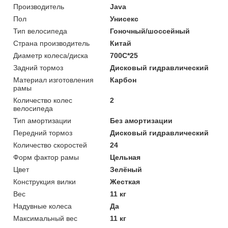
Производитель
Java
Пол
Унисекс
Тип велосипеда
Гоночный/шоссейный
Страна производитель
Китай
Диаметр колеса/диска
700C*25
Задний тормоз
Дисковый гидравлический
Материал изготовления
Карбон
рамы
Количество колес
2
велосипеда
Тип амортизации
Без амортизации
Передний тормоз
Дисковый гидравлический
Количество скоростей
24
Форм фактор рамы
Цельная
Цвет
Зелёный
Конструкция вилки
Жесткая
Вес
11 кг
Надувные колеса
Да
Максимальный вес
11 кг