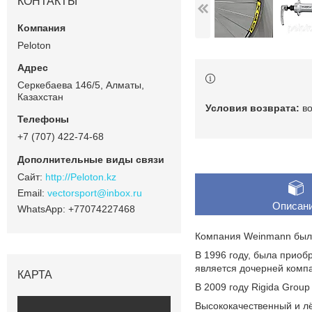
КОНТАКТЫ
Peloton
Серкебаева 146/5, Алматы,
Казахстан
в
+7 (707) 422-74-68
http://Peloton.kz
vectorsport@inbox.ru
Описан
+77074227468
Компания Weinmann была 
В 1996 году, была приоб
является дочерней компа
КАРТА
В 2009 году Rigida Grou
Высококачественный и л